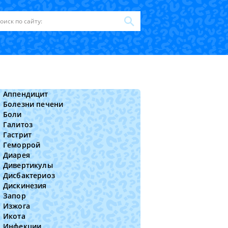
Аппендицит
Болезни печени
Боли
Галитоз
Гастрит
Геморрой
Диарея
Дивертикулы
Дисбактериоз
Дискинезия
Запор
Изжога
Икота
Инфекции