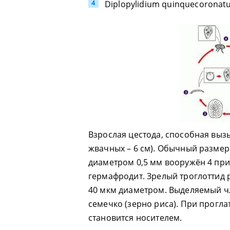
Diplopylidium quinquecoronat
Взрослая цестода, способная вызыв
жвачных – 6 см). Обычный размер
диаметром 0,5 мм вооружён 4 при
гермафродит. Зрелый троглоттид 
40 мкм диаметром. Выделяемый ч
семечко (зерно риса). При прогл
становится носителем.