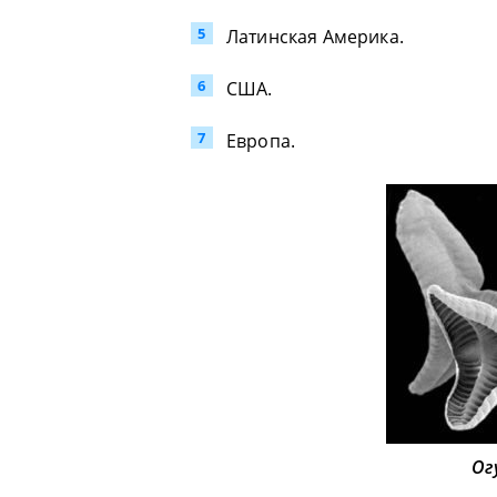
Латинская Америка.
США.
Европа.
Ог