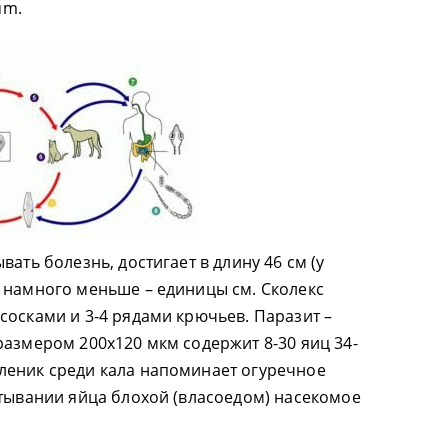
um.
ать болезнь, достигает в длину 46 см (у
 намного меньше – единицы см. Сколекс
сосками и 3-4 рядами крючьев. Паразит –
размером 200х120 мкм содержит 8-30 яиц 34-
леник среди кала напоминает огуречное
атывании яйца блохой (власоедом) насекомое