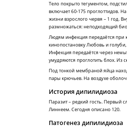
Тело покрыто тегументом, подст
включает 60-175 проглоттидов. На
жизни взрослого червя – 1 год. В
размножаться: неподходящий био
Людям инфекция передаётся при к
кинопостановку Любовь и голуби, 
Инфекция передаётся через немыт
умудряются проглотить блох. Из с
Под тонкой мембраной яйца наход
пары крючьев. На воздухе оболоч
История дипилидиоза
Паразит – редкий гость. Первый 
Линнеем. Сегодня описано 120.
Патогенез дипилидиоза