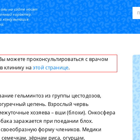
иалы на сайте носят
онный характер.
а консультация
а.
Вы можете проконсультироваться с врачом
 в клинику на
этой странице
.
евание гельминтоз из группы цестодозов,
гуречный цепень. Взрослый червь
межуточные хозяева – вши (блохи). Онкосфера
обака заражается при поедании блох.
а своеобразную форму члеников. Медики
семечкам, зёрнам риса, огурцам.