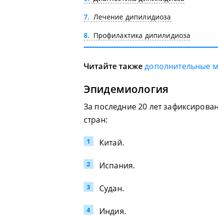
7
Лечение дипилидиоза
8
Профилактика дипилидиоза
Читайте также
дополнительные 
Эпидемиология
За последние 20 лет зафиксировано
стран:
Китай.
Испания.
Судан.
Индия.