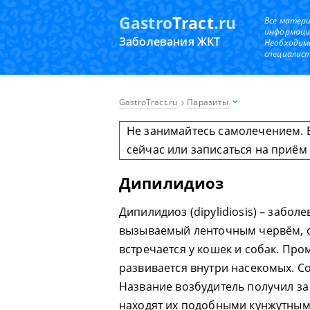
Gastro
Tract
.ru
Все матер
информаци
Заболевания ЖКТ
Необходим
специалист
GastroTract.ru
Паразиты
Не занимайтесь самолечением. 
сейчас или записаться на приём
Дипилидиоз
Дипилидиоз (dipylidiosis) – забол
вызываемый ленточным червём, о
встречается у кошек и собак. Про
развивается внутри насекомых. С
Название возбудитель получил з
находят их подобными кунжутным 