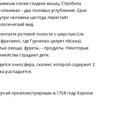
илаемым слоем гладких мышц. Стробила
 члениках – два половых углубления. Срок
нутри человека цестода перестаёт
логический вид.
онтакте ротовой полости с шерстью (см.
фрагмент, где Гурченко целует пёсика).
ые овощи, фрукты, – продукты. Некоторые
емейства страдают дети.
ится онкосфера, сколекс которой содержит 2
ка распадается.
случай проиллюстрирован в 1758 году Карлом