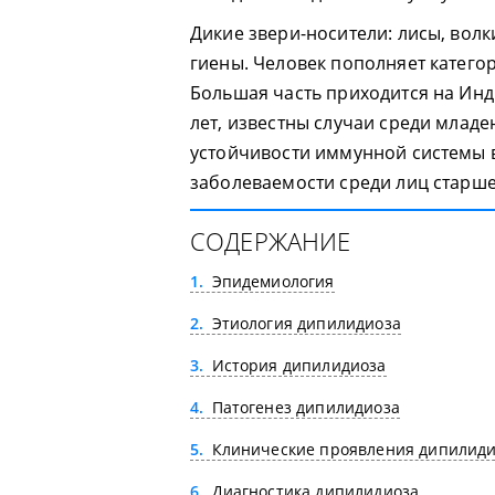
Дикие звери-носители: лисы, волк
гиены. Человек пополняет категор
Большая часть приходится на Инд
лет, известны случаи среди млад
устойчивости иммунной системы 
заболеваемости среди лиц старше
СОДЕРЖАНИЕ
1
Эпидемиология
2
Этиология дипилидиоза
3
История дипилидиоза
4
Патогенез дипилидиоза
5
Клинические проявления дипилиди
6
Диагностика дипилидиоза