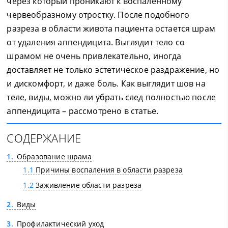
через который проникают к воспалённому
червеобразному отростку. После подобного
разреза в области живота пациента остается шрам
от удаления аппендицита. Выглядит тело со
шрамом не очень привлекательно, иногда
доставляет не только эстетическое раздражение, но
и дискомфорт, и даже боль. Как выглядит шов на
теле, виды, можно ли убрать след полностью после
аппендицита – рассмотрено в статье.
СОДЕРЖАНИЕ
1
Образование шрама
1.1
Причины воспаления в области разреза
1.2
Заживление области разреза
2
Виды
3
Профилактический уход