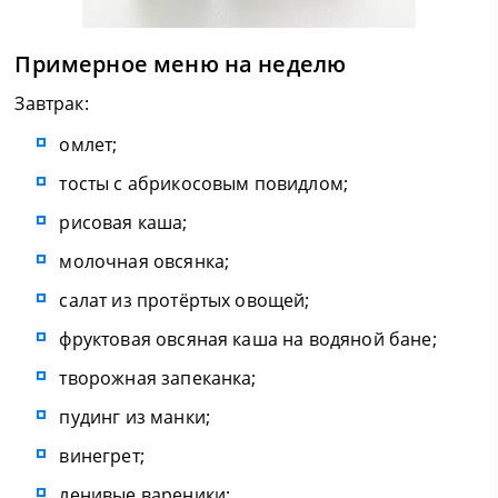
Примерное меню на неделю
Завтрак:
омлет;
тосты с абрикосовым повидлом;
рисовая каша;
молочная овсянка;
салат из протёртых овощей;
фруктовая овсяная каша на водяной бане;
творожная запеканка;
пудинг из манки;
винегрет;
ленивые вареники;