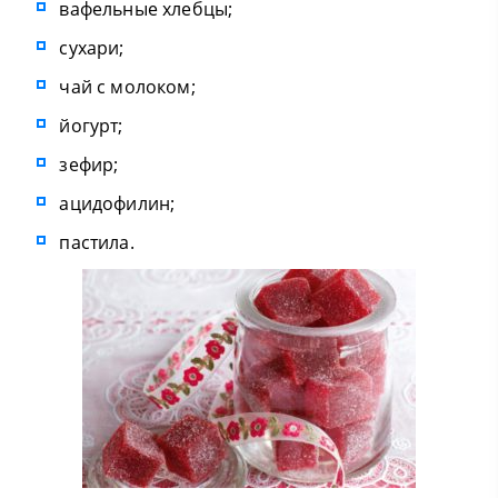
вафельные хлебцы;
сухари;
чай с молоком;
йогурт;
зефир;
ацидофилин;
пастила.