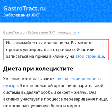
Gastro
Tract
.ru
Заболевания ЖКТ
GastroTract.ru
Заболевания ЖКТ
Холецистит
Не занимайтесь самолечением. Вы можете
проконсультироваться с врачом сейчас или
записаться на приём в клинику на
этой странице
.
Диета при холецистите
Холециститом называется
воспаление желчного
пузыря
. Этот небольшой орган пищеварительной
системы выделяет особый секрет – желчь. Она
активно участвует в процессе переваривания пищи,
помогая расщеплению белка и жиров.