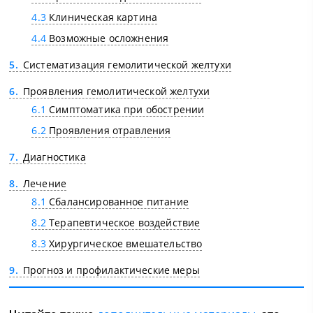
4.3
Клиническая картина
4.4
Возможные осложнения
5
Систематизация гемолитической желтухи
6
Проявления гемолитической желтухи
6.1
Симптоматика при обострении
6.2
Проявления отравления
7
Диагностика
8
Лечение
8.1
Сбалансированное питание
8.2
Терапевтическое воздействие
8.3
Хирургическое вмешательство
9
Прогноз и профилактические меры