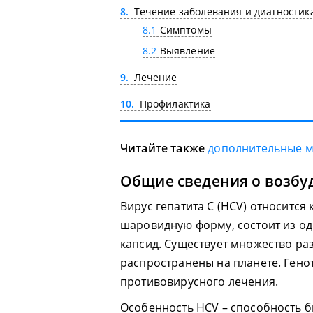
8
Течение заболевания и диагностик
8.1
Симптомы
8.2
Выявление
9
Лечение
10
Профилактика
Читайте также
дополнительные 
Общие сведения о возбу
Вирус гепатита С (HCV) относится к
шаровидную форму, состоит из о
капсид. Существует множество ра
распространены на планете. Ген
противовирусного лечения.
Особенность HCV – способность б