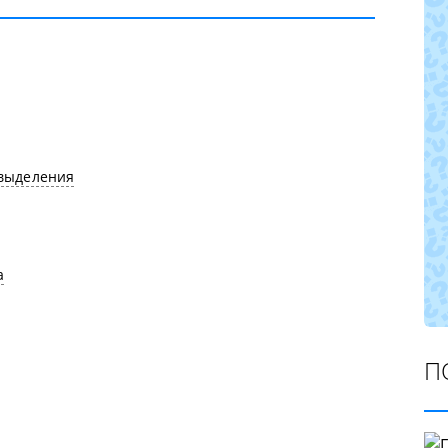
выделения
а
П