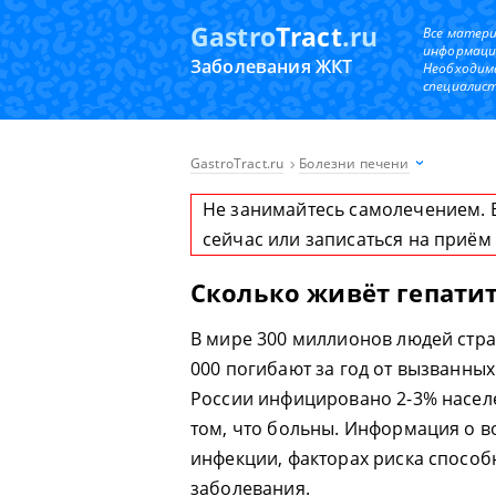
Gastro
Tract
.ru
Все матер
информаци
Заболевания ЖКТ
Необходим
специалист
GastroTract.ru
Болезни печени
Не занимайтесь самолечением. 
сейчас или записаться на приём
Сколько живёт гепатит
В мире 300 миллионов людей стра
000 погибают за год от вызванных
России инфицировано 2-3% насел
том, что больны. Информация о во
инфекции, факторах риска способ
заболевания.