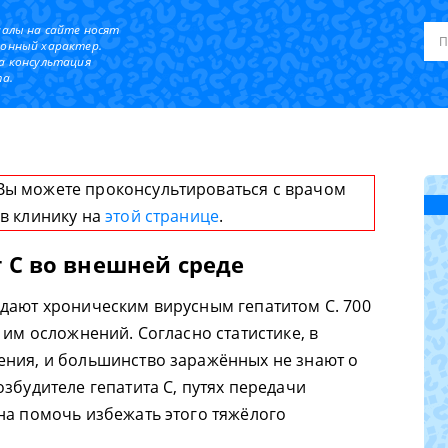
иалы на сайте носят
онный характер.
а консультация
а.
Вы можете проконсультироваться с врачом
 в клинику на
этой странице
.
 С во внешней среде
дают хроническим вирусным гепатитом С. 700
 им осложнений. Согласно статистике, в
ения, и большинство заражённых не знают о
збудителе гепатита С, путях передачи
на помочь избежать этого тяжёлого