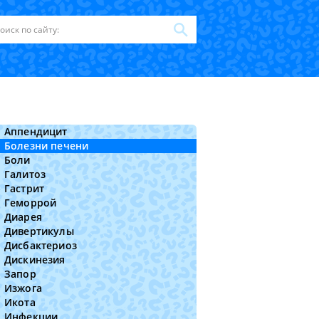
Аппендицит
Болезни печени
Боли
Галитоз
Гастрит
Геморрой
Диарея
Дивертикулы
Дисбактериоз
Дискинезия
Запор
Изжога
Икота
Инфекции