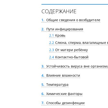
СОДЕРЖАНИЕ
1
Общие сведения о возбудителе
2
Пути инфицирования
2.1
Кровь
2.2
Слюна, сперма, влагалищные 
2.3
От матери ребёнку
2.4
Контактно-бытовой
3
Устойчивость вируса вне организм
4
Влияние влажности
5
Температура
6
Химические факторы
7
Способы дезинфекции