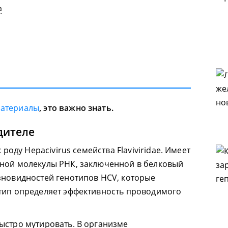
а
материалы
, это важно знать.
дителе
 роду Hepacivirus семейства Flaviviridae. Имеет
дной молекулы РНК, заключенной в белковый
зновидностей генотипов HCV, которые
отип определяет эффективность проводимого
ыстро мутировать. В организме